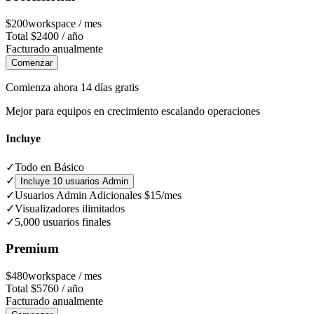
$
200
workspace / mes
Total
$
2400
/
año
Facturado anualmente
Comenzar
Comienza ahora 14 días gratis
Mejor para equipos en crecimiento escalando operaciones
Incluye
✓
Todo en Básico
✓
Incluye 10 usuarios Admin
✓
Usuarios Admin Adicionales $15/mes
✓
Visualizadores ilimitados
✓
5,000 usuarios finales
Premium
$
480
workspace / mes
Total
$
5760
/
año
Facturado anualmente