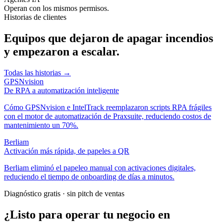
Operan con los mismos permisos.
Historias de clientes
Equipos que dejaron de apagar incendios
y empezaron a escalar.
Todas las historias
→
GPSNvision
De RPA a automatización inteligente
Cómo GPSNvision e IntelTrack reemplazaron scripts RPA frágiles
con el motor de automatización de Praxsuite, reduciendo costos de
mantenimiento un 70%.
Berliam
Activación más rápida, de papeles a QR
Berliam eliminó el papeleo manual con activaciones digitales,
reduciendo el tiempo de onboarding de días a minutos.
Diagnóstico gratis · sin pitch de ventas
¿Listo para operar tu negocio en