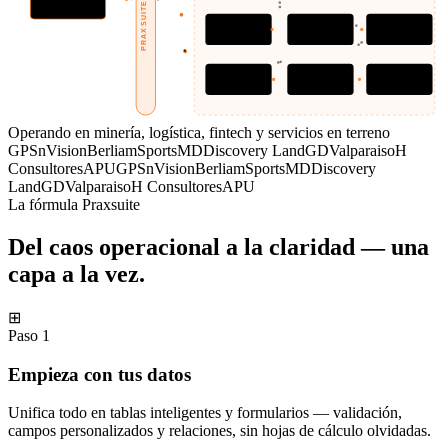
PRAXSUITE GATEWAY
React, HTML o tu
propio producto
Pagos
Inbox
Documentos
cobros y conciliación
correo y mensajería
firma electrónica
Dashboards
Archivos
API / Webhooks
métricas en vivo
almacenamiento
eventos en vivo
Operando en minería, logística, fintech y servicios en terreno
GPSnVision
Berliam
SportsMD
Discovery Land
GDValparaiso
H
Consultores
APU
GPSnVision
Berliam
SportsMD
Discovery
Land
GDValparaiso
H Consultores
APU
La fórmula Praxsuite
Del caos operacional a la claridad — una
capa a la vez.
⊞
Paso 1
Empieza con tus datos
Unifica todo en tablas inteligentes y formularios — validación,
campos personalizados y relaciones, sin hojas de cálculo olvidadas.