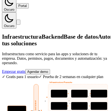
Portal
Oscuro
Oscuro
Infraestructura
Backend
Base de datos
Auto
tus soluciones
Infraestructura como servicio para las apps y soluciones de tu
empresa. Datos, permisos, pagos, documentos y automatización: ya
operando.
Empezar gratis
Agendar demo
✓
Gratis para 1 usuario
✓
Prueba de 2 semanas en cualquier plan
Infraestructura Praxsuite
Base de datos
Autenticación
Permisos
tablas y relaciones
usuarios, SSO
roles y alcances
Automatizaciones
Flujos
Agentes IA
triggers y reglas
procesos multi-paso
operan con límites
Tu app