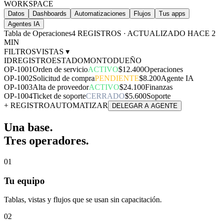
WORKSPACE
Datos
Dashboards
Automatizaciones
Flujos
Tus apps
Agentes IA
Tabla de Operaciones
4 REGISTROS · ACTUALIZADO HACE 2
MIN
FILTROS
VISTAS ▾
ID
REGISTRO
ESTADO
MONTO
DUEÑO
OP-1001
Orden de servicio
ACTIVO
$12.400
Operaciones
OP-1002
Solicitud de compra
PENDIENTE
$8.200
Agente IA
OP-1003
Alta de proveedor
ACTIVO
$24.100
Finanzas
OP-1004
Ticket de soporte
CERRADO
$5.600
Soporte
+ REGISTRO
AUTOMATIZAR
DELEGAR A AGENTE
Una base.
Tres operadores.
01
Tu equipo
Tablas, vistas y flujos que se usan sin capacitación.
02